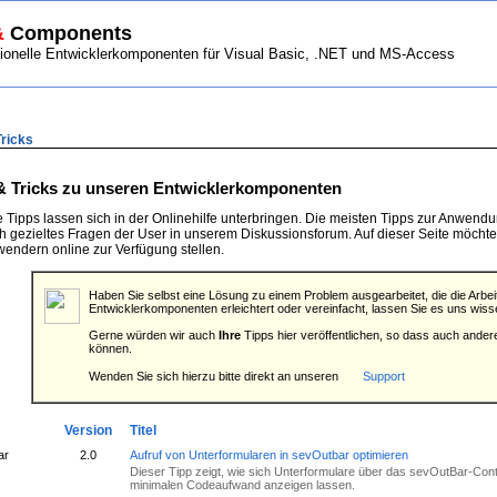
&
Components
nelle Entwicklerkomponenten für Visual Basic, .NET und MS-Access
 SUPPORT > Tipps & Tricks
Tricks
& Tricks zu unseren Entwicklerkomponenten
le Tipps lassen sich in der Onlinehilfe unterbringen. Die meisten Tipps zur Anwe
ch gezieltes Fragen der User in unserem Diskussionsforum. Auf dieser Seite möchte
wendern online zur Verfügung stellen.
Haben Sie selbst eine Lösung zu einem Problem ausgearbeitet, die die Arbe
Entwicklerkomponenten erleichtert oder vereinfacht, lassen Sie es uns wiss
Gerne würden wir auch
Ihre
Tipps hier veröffentlichen, so dass auch andere
können.
Wenden Sie sich hierzu bitte direkt an unseren
Support
Version
Titel
ar
2.0
Aufruf von Unterformularen in sevOutbar optimieren
Dieser Tipp zeigt, wie sich Unterformulare über das sevOutBar-Cont
minimalen Codeaufwand anzeigen lassen.