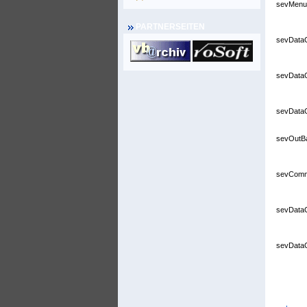
sevMen
PARTNERSEITEN
sevDataG
sevDataG
sevDataG
sevOutB
sevCom
sevDataG
sevDataG