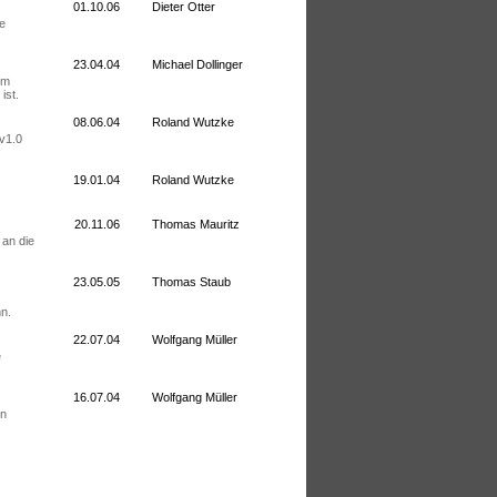
01.10.06
Dieter Otter
te
23.04.04
Michael Dollinger
im
ist.
08.06.04
Roland Wutzke
v1.0
19.01.04
Roland Wutzke
20.11.06
Thomas Mauritz
 an die
23.05.05
Thomas Staub
n.
22.07.04
Wolfgang Müller
e
16.07.04
Wolfgang Müller
en