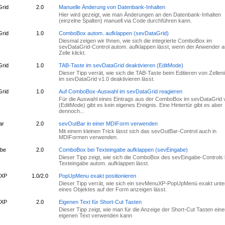
rid
2.0
Manuelle Änderung von Datenbank-Inhalten
Hier wird gezeigt, wie man Änderungen an den Datenbank-Inhalten
(einzelne Spalten) manuell via Code durchführen kann.
rid
1.0
ComboBox autom. aufklappen (sevDataGrid)
Diesmal zeigen wir Ihnen, wie sich die integrierte ComboBox im
sevDataGrid-Control autom. aufklappen lässt, wenn der Anwender a
Zelle klickt.
rid
1.0
TAB-Taste im sevDataGrid deaktivieren (EditMode)
Dieser Tipp verrät, wie sich die TAB-Taste beim Editieren von Zellen
im sevDataGrid v1.0 deaktivieren lässt.
rid
1.0
Auf ComboBox-Auswahl im sevDataGrid reagieren
Für die Auswahl eines Eintrags aus der ComboBox im sevDataGrid 
(EditMode) gibt es kein eigenes Ereignis. Eine Hintertür gibt es aber
dennoch...
ar
2.0
sevOutBar in einer MDIForm verwenden
Mit einem kleinen Trick lässt sich das sevOutBar-Control auch in
MDIFormen verwenden.
be
2.0
ComboBox bei Texteingabe aufklappen (sevEingabe)
Dieser Tipp zeigt, wie sich die ComboBox des sevEingabe-Controls 
Texteingabe autom. aufklappen lässt.
uXP
1.0/2.0
PopUpMenu exakt positionieren
Dieser Tipp verrät, wie sich ein sevMenuXP-PopUpMenü exakt unte
eines Objektes auf der Form anzeigen lässt.
uXP
2.0
Eigenen Text für Short-Cut Tasten
Dieser Tipp zeigt, wie man für die Anzeige der Short-Cut Tasten ein
eigenen Text verwenden kann