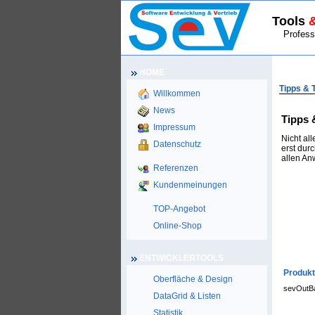
Tools
Professio
HOME
HOME
>
Tipps & 
Willkommen
News
Tipps 
Impressum
Nicht al
Datenschutz
erst dur
allen An
Referenzen
Kundenmeinungen
TOP-Angebot
Online-Shop
ENTWICKLERTOOLS
Produkt
Oberfläche & Design
sevOutB
DataGrid & Listen
Statistik