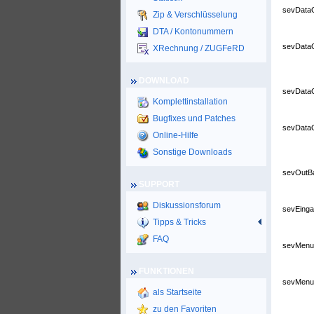
sevDataG
Zip & Verschlüsselung
DTA / Kontonummern
sevDataG
XRechnung / ZUGFeRD
DOWNLOAD
sevDataG
Komplettinstallation
Bugfixes und Patches
sevDataG
Online-Hilfe
Sonstige Downloads
sevOutB
SUPPORT
Diskussionsforum
sevEinga
Tipps & Tricks
FAQ
sevMen
FUNKTIONEN
sevMen
als Startseite
zu den Favoriten