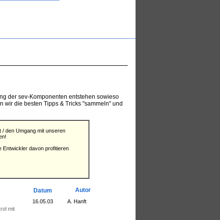
www.tools4vb.com
ndung der sev-Komponenten entstehen sowieso
n wir die besten Tipps & Tricks "sammeln" und
it / den Umgang mit unseren
en!
 Entwickler davon profitieren
Autor
Datum
16.05.03
A. Hanft
rol mit