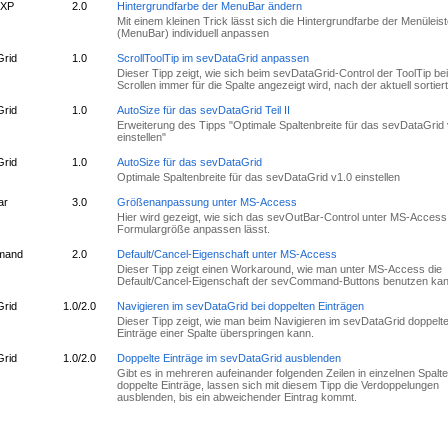
uXP
2.0
Hintergrundfarbe der MenuBar ändern
Mit einem kleinen Trick lässt sich die Hintergrundfarbe der Menüleis
(MenuBar) individuell anpassen
rid
1.0
ScrollToolTip im sevDataGrid anpassen
Dieser Tipp zeigt, wie sich beim sevDataGrid-Control der ToolTip be
Scrollen immer für die Spalte angezeigt wird, nach der aktuell sortiert 
rid
1.0
AutoSize für das sevDataGrid Teil II
Erweiterung des Tipps "Optimale Spaltenbreite für das sevDataGrid 
einstellen"
rid
1.0
AutoSize für das sevDataGrid
Optimale Spaltenbreite für das sevDataGrid v1.0 einstellen
ar
3.0
Größenanpassung unter MS-Access
Hier wird gezeigt, wie sich das sevOutBar-Control unter MS-Access
Formulargröße anpassen lässt.
mand
2.0
Default/Cancel-Eigenschaft unter MS-Access
Dieser Tipp zeigt einen Workaround, wie man unter MS-Access die
Default/Cancel-Eigenschaft der sevCommand-Buttons benutzen kan
rid
1.0/2.0
Navigieren im sevDataGrid bei doppelten Einträgen
Dieser Tipp zeigt, wie man beim Navigieren im sevDataGrid doppelt
Einträge einer Spalte überspringen kann.
rid
1.0/2.0
Doppelte Einträge im sevDataGrid ausblenden
Gibt es in mehreren aufeinander folgenden Zeilen in einzelnen Spalt
doppelte Einträge, lassen sich mit diesem Tipp die Verdoppelungen
ausblenden, bis ein abweichender Eintrag kommt.