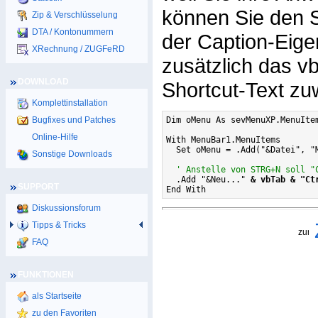
können Sie den S
Zip & Verschlüsselung
DTA / Kontonummern
der Caption-Eige
XRechnung / ZUGFeRD
zusätzlich das 
DOWNLOAD
Shortcut-Text zu
Komplettinstallation
Bugfixes und Patches
Dim oMenu As sevMenuXP.MenuItem
Online-Hilfe
With MenuBar1.MenuItems

  Set oMenu = .Add("&Datei", "M
Sonstige Downloads
' Anstelle von STRG+N soll "
  .Add "&Neu..." 
& vbTab & "Ct
SUPPORT
End With
Diskussionsforum
Tipps & Tricks
FAQ
FUNKTIONEN
als Startseite
zu den Favoriten