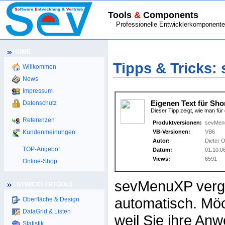
Tools
&
Components
Professionelle Entwicklerkomponenten
HOME
HOME
>
TIPPS & TRICKS
> sevMenuXP
Tipps & Tricks:
Willkommen
News
Impressum
Datenschutz
Eigenen Text für Sho
Dieser Tipp zeigt, wie man fü
Referenzen
Produktversionen:
sevMen
Kundenmeinungen
VB-Versionen:
VB6
Autor:
Dieter O
TOP-Angebot
Datum:
01.10.0
Views:
6591
Online-Shop
sevMenuXP vergi
ENTWICKLERTOOLS
automatisch. Möc
Oberfläche & Design
DataGrid & Listen
weil Sie ihre An
Statistik