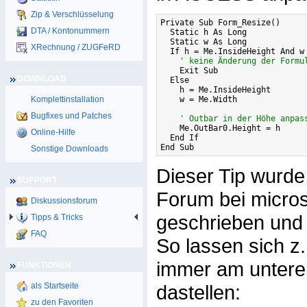
Zip & Verschlüsselung
Private Sub Form_Resize()

DTA / Kontonummern
  Static h As Long

  Static w As Long

XRechnung / ZUGFeRD
  If h = Me.InsideHeight And w 
' keine Änderung der Formu
    Exit Sub

DOWNLOAD
  Else

    h = Me.InsideHeight

Komplettinstallation
    w = Me.Width

Bugfixes und Patches
' Outbar in der Höhe anpas
    Me.OutBar0.Height = h

Online-Hilfe
  End If

End Sub
Sonstige Downloads
Dieser Tip wurde
SUPPORT
Forum bei micros
Diskussionsforum
geschrieben und 
Tipps & Tricks
FAQ
So lassen sich z.
immer am untere
FUNKTIONEN
als Startseite
dastellen:
zu den Favoriten