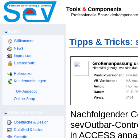
Tools
&
Components
Professionelle Entwicklerkomponenten
HOME
HOME
>
TIPPS & TRICKS
> sevOutBar 
Tipps & Tricks:
Willkommen
News
Impressum
Datenschutz
Größenanpassung un
Hier wird gezeigt, wie sich d
Referenzen
Produktversionen:
sevOutB
Kundenmeinungen
VB-Versionen:
MS-Acc
Autor:
Thomas 
TOP-Angebot
Datum:
20.11.0
Views:
8434
Online-Shop
Nachfolgender Co
ENTWICKLERTOOLS
sevOutbar-Contr
Oberfläche & Design
DataGrid & Listen
in ACCESS anpas
Statistik