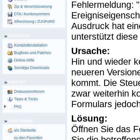
Fehlermeldung: "
Zip & Verschlüsselung
Ereigniseigensch
DTA / Kontonummern
XRechnung / ZUGFeRD
Ausdruck hat ein
unterstützt diese
DOWNLOAD
Komplettinstallation
Ursache:
Bugfixes und Patches
Hin und wieder 
Online-Hilfe
Sonstige Downloads
neueren Versione
kommt. Die Steue
SUPPORT
zwar weiterhin k
Diskussionsforum
Tipps & Tricks
Formulars jedoch
FAQ
Lösung:
FUNKTIONEN
Öffnen Sie das F
als Startseite
Sie die betreffe
zu den Favoriten