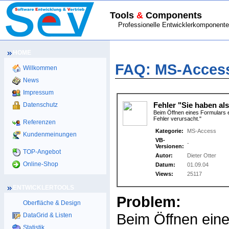
Tools
&
Components
Professionelle Entwicklerkomponenten
HOME
HOME
>
FAQ
> MS-Access
FAQ: MS-Acces
Willkommen
News
Impressum
Datenschutz
Fehler "Sie haben als
Beim Öffnen eines Formulars er
Fehler verursacht."
Referenzen
Kategorie:
MS-Access
Kundenmeinungen
VB-
-
Versionen:
TOP-Angebot
Autor:
Dieter Otter
Online-Shop
Datum:
01.09.04
Views:
25117
ENTWICKLERTOOLS
Problem:
Oberfläche & Design
Beim Öffnen eine
DataGrid & Listen
Statistik