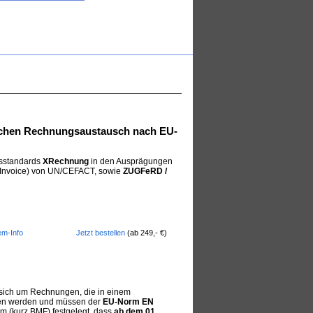
www.tools4vb.com
ischen Rechnungsaustausch nach EU-
gsstandards
XRechnung
in den Ausprägungen
 Invoice) von UN/CEFACT, sowie
ZUGFeRD /
em-Info
Jetzt bestellen
(ab 249,- €)
 sich um Rechnungen, die in einem
gen werden und müssen der
EU-Norm EN
 (kurz BMF) festgelegt, dass
ab dem 01.