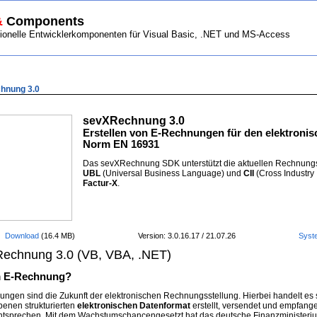
&
Components
nelle Entwicklerkomponenten für Visual Basic, .NET und MS-Access
>
ENTWICKLERTOOLS
> sevXRechnung 3.0
hnung 3.0
sevXRechnung 3.0
Erstellen von E-Rechnungen für den elektron
Norm EN 16931
Das sevXRechnung SDK unterstützt die aktuellen Rechnun
UBL
(Universal Business Language) und
CII
(Cross Industry
Factur-X
.
Version: 3.0.16.17 / 21.07.26
Download
(16.4 MB)
Syst
echnung 3.0 (VB, VBA, .NET)
 E-Rechnung?
ngen sind die Zukunft der elektronischen Rechnungsstellung. Hierbei handelt es
enen strukturierten
elektronischen Datenformat
erstellt, versendet und empfan
tsprechen. Mit dem Wachstumschancengesetzt hat das deutsche Finanzministerium