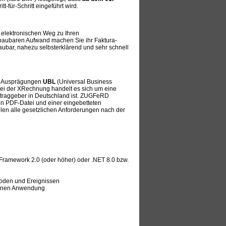
-für-Schritt eingeführt wird.
 elektronischen Weg zu Ihren
haubaren Aufwand machen Sie ihr Faktura-
ubar, nahezu selbsterklärend und sehr schnell
n Ausprägungen
UBL
(Universal Business
Bei der XRechnung handelt es sich um eine
Auftraggeber in Deutschland ist. ZUGFeRD
en PDF-Datei und einer eingebetteten
len alle gesetzlichen Anforderungen nach der
 Framework 2.0 (oder höher) oder .NET 8.0 bzw.
hoden und Ereignissen
genen Anwendung