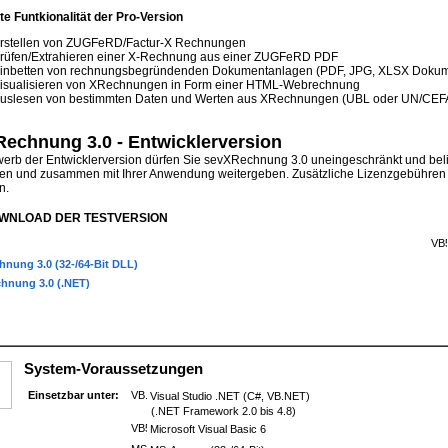
te Funtkionalität der Pro-Version
rstellen von ZUGFeRD/Factur-X Rechnungen
rüfen/Extrahieren einer X-Rechnung aus einer ZUGFeRD PDF
inbetten von rechnungsbegründenden Dokumentanlagen (PDF, JPG, XLSX Dokum
isualisieren von XRechnungen in Form einer HTML-Webrechnung
uslesen von bestimmten Daten und Werten aus XRechnungen (UBL oder UN/CEFA
echnung 3.0 - Entwicklerversion
erb der Entwicklerversion dürfen Sie sevXRechnung 3.0 uneingeschränkt und bel
n und zusammen mit Ihrer Anwendung weitergeben. Zusätzliche Lizenzgebühren p
n.
WNLOAD DER TESTVERSION
nung 3.0 (32-/64-Bit DLL)
hnung 3.0 (.NET)
System-Voraussetzungen
Einsetzbar unter:
Visual Studio .NET (C#, VB.NET)
(.NET Framework 2.0 bis 4.8)
Microsoft Visual Basic 6