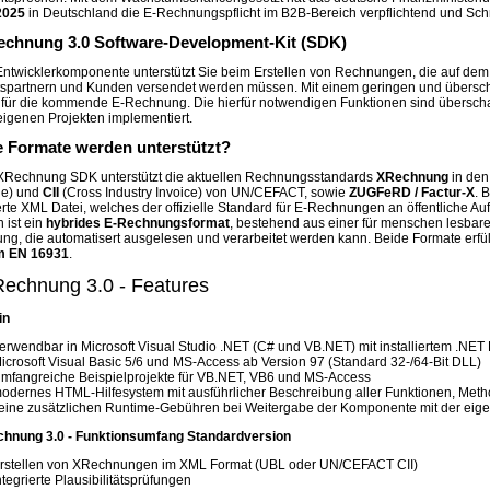
2025
in Deutschland die E-Rechnungspflicht im B2B-Bereich verpflichtend und Schritt
chnung 3.0 Software-Development-Kit (SDK)
ntwicklerkomponente unterstützt Sie beim Erstellen von Rechnungen, die auf dem
spartnern und Kunden versendet werden müssen. Mit einem geringen und übersc
t für die kommende E-Rechnung. Die hierfür notwendigen Funktionen sind überscha
 eigenen Projekten implementiert.
 Formate werden unterstützt?
XRechnung SDK unterstützt die aktuellen Rechnungsstandards
XRechnung
in de
e) und
CII
(Cross Industry Invoice) von UN/CEFACT, sowie
ZUGFeRD / Factur-X
. 
ierte XML Datei, welches der offizielle Standard für E-Rechnungen an öffentliche 
 ist ein
hybrides E-Rechnungsformat
, bestehend aus einer für menschen lesbar
g, die automatisert ausgelesen und verarbeitet werden kann. Beide Formate erfül
m EN 16931
.
echnung 3.0 - Features
in
erwendbar in Microsoft Visual Studio .NET (C# und VB.NET) mit installiertem .NET
icrosoft Visual Basic 5/6 und MS-Access ab Version 97 (Standard 32-/64-Bit DLL)
mfangreiche Beispielprojekte für VB.NET, VB6 und MS-Access
odernes HTML-Hilfesystem mit ausführlicher Beschreibung aller Funktionen, Met
eine zusätzlichen Runtime-Gebühren bei Weitergabe der Komponente mit der ei
hnung 3.0 - Funktionsumfang Standardversion
rstellen von XRechnungen im XML Format (UBL oder UN/CEFACT CII)
ntegrierte Plausibilitätsprüfungen