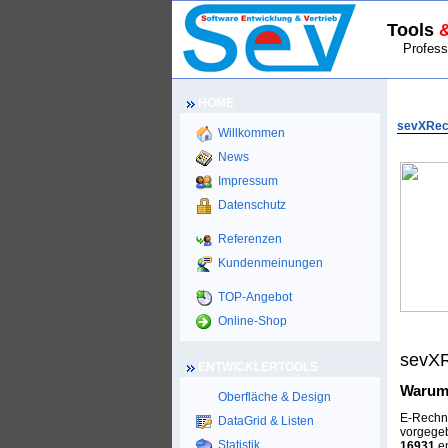
Tools
Professio
HOME
HOME
sevXRec
Willkommen
News
Impressum
Datenschutz
Referenzen
Kundenmeinungen
TOP-Angebot
Online-Shop
sevXR
ENTWICKLERTOOLS
Warum
Oberfläche & Design
E-Rechnu
DataGrid & Listen
vorgegeb
Statistik
16931
en