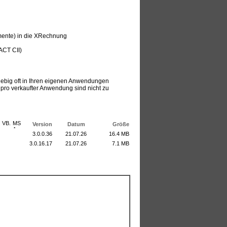
ente) in die XRechnung
CT CII)
iebig oft in Ihren eigenen Anwendungen
ro verkaufter Anwendung sind nicht zu
Version
Datum
Größe
3.0.0.36
21.07.26
16.4 MB
3.0.16.17
21.07.26
7.1 MB