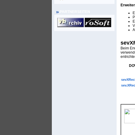
Erweiter
PARTNERSEITEN
E
P
E
V
A
sevXR
Beim Erw
verwende
entrichte
DO
sevXRech
sev.XRec