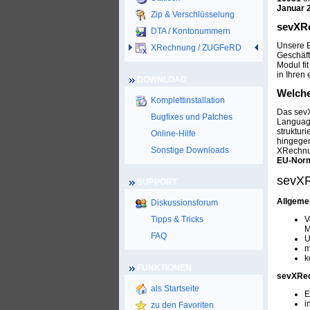
Januar 
Zip & Verschlüsselung
sevXRe
DTA / Kontonummern
Unsere E
XRechnung / ZUGFeRD
Geschäft
Modul fi
in Ihren
DOWNLOAD
Welche
Komplettinstallation
Das sev
Bugfixes und Patches
Languag
struktur
Online-Hilfe
hingegen
Sonstige Downloads
XRechnun
EU-Nor
sevXR
SUPPORT
Allgeme
Diskussionsforum
Tipps & Tricks
V
M
FAQ
U
m
k
FUNKTIONEN
sevXRec
als Startseite
E
i
zu den Favoriten