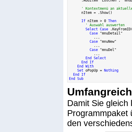
      .AddItem "Löschen", "mnuD
' Kontextmenü an aktuell
      nItem = .Show()

If
 nItem > 0 
Then
' Auswahl auswerten
Select Case
 .KeyFromID(
Case
 "mnuDetail"

            ... 

Case
 "mnuNew"

            ...

Case
 "mnuDel"

            ...

End Select
End If
End With
Set
 oPopUp = 
Nothing
End If
End Sub 
Umfangreiche
Damit Sie gleich
Programmpaket ü
den verschiedens