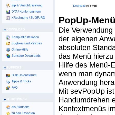
Zip & Verschlüsselung
Download
(0.8 MB)
DTA / Kontonummern
PopUp-Menüs
XRechnung / ZUGFeRD
Die Verwendung 
DOWNLOAD
der eigenen Anwe
Komplettinstallation
Bugfixes und Patches
absoluten Standa
Online-Hilfe
das Menü hierzu 
Sonstige Downloads
Hilfe des Menü-Ed
SUPPORT
wenn man dynami
Diskussionsforum
Anwendung herau
Tipps & Tricks
FAQ
Mit sevPopUp ist
Handumdrehen ers
FUNKTIONEN
Kontextmenüs i
als Startseite
zu den Favoriten