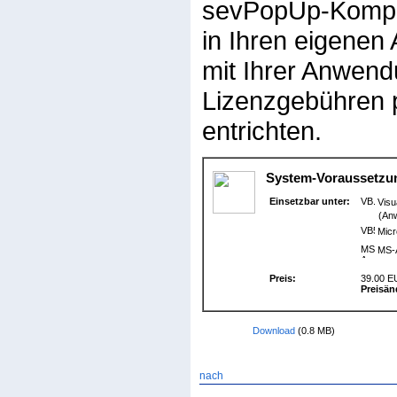
sevPopUp-Kompon
in Ihren eigen
mit Ihrer Anwend
Lizenzgebühren p
entrichten.
System-Voraussetzu
Einsetzbar unter:
Visu
(Anw
Micro
MS-A
Preis:
39.00 EU
Preisän
Download
(0.8 MB)