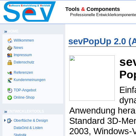
Tools
&
Components
Professionelle Entwicklerkomponenten
HOME
HOME
>
ENTWICKLERTOOLS
> sevPop
sevPopUp 2.0 (A
Willkommen
News
Impressum
se
Datenschutz
Po
Referenzen
Kundenmeinungen
Einf
TOP-Angebot
dyn
Online-Shop
Anwendung herau
ENTWICKLERTOOLS
Standard 3D-Menü
Oberfläche & Design
DataGrid & Listen
2003, Windows-V
Statistik