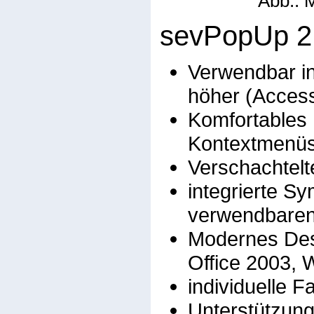
Abb.: 
sevPopUp 2.
Verwendbar in
höher (Acces
Komfortables 
Kontextmenüs
Verschachtel
integrierte Sy
verwendbaren
Modernes Desi
Office 2003, 
individuelle F
Unterstützung