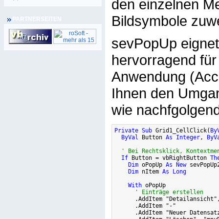
den einzelnen M
Bildsymbole zuw
PARTNERSEITEN
sevPopUp eignet
hervorragend für
Anwendung (Acces
Ihnen den Umgan
wie nachfgolgend
Private Sub
 Grid1_CellClick(
By
ByVal
 Button 
As Integer
, 
ByV
' Bei Rechtsklick, Kontextme
If
 Button = vbRightButton 
Th
Dim
 oPopUp 
As New
 sevPopUp2
Dim
 nItem 
As Long
With
 oPopUp

' Einträge erstellen
      .AddItem "Detailansicht",
      .AddItem "-"

      .AddItem "Neuer Datensatz