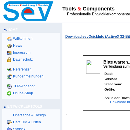
Tools
&
Components
Professionelle Entwicklerkomponenten
HOME
HOME
>
DOWNLOAD
> sevQuickInfo (
Download sevQuickInfo (ActiveX 32-Bit
Willkommen
News
Impressum
Datenschutz
Bitte warten..
Verbindung zum 
Referenzen
Datei:
Kundenmeinungen
Version:
Stand vom:
TOP-Angebot
Größe:
Online-Shop
Sollte der Downl
Download ma
ENTWICKLERTOOLS
Oberfläche & Design
DataGrid & Listen
Statistik